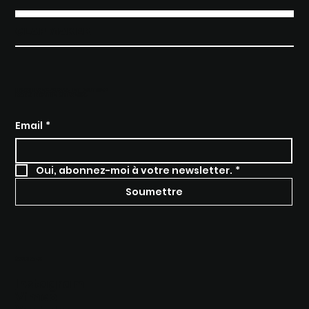
CLAP MAKER
INSCRIVEZ-VOUS, ET ENTREZ
DANS NOTRE UNIVERS.
Email
*
Oui, abonnez-moi à votre newsletter.
*
Soumettre
SOCIALS
Instagram
Vimeo