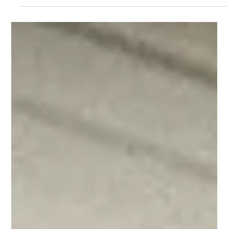
Anthony Bacou
12 mars
4 min de lecture
Univers visuel de marque :
comment construire une marque
reconnaissable
Dans un marché saturé d’images et de contenus,
certaines marques parviennent à s’imposer
immédiatement dans l’esprit des consommateurs.
On reconnaît leur univers avant même de voir leur
logo. Ce phénomène est au cœur de ce que l’on
appelle l’univers visuel de marque , un élément
central de la direction artistique d’une marque.
Comprendre ce concept est essentiel pour toute
entreprise qui souhaite construire une marque forte
et désirable. Qu’est-ce qu’un univers visuel de marq