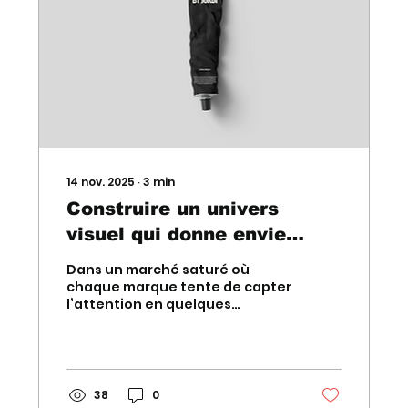
n’obtiennent pas les résultats
que vous attendez, et comment
y...
14 nov. 2025
∙
3
min
Construire un univers
visuel qui donne envie
d’acheter : les règles d’or
Dans un marché saturé où
chaque marque tente de capter
l’attention en quelques
secondes, l’univers visuel n’est
plus un “bonus” esthétique.
C’est un levier stratégique
majeur pour augmenter la
valeur perçue , créer une
38
0