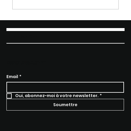
connexion émotionnelle et bien
sûr booster les ventes . Sur le
site, sur les réseaux sociaux ou
dans un e-shop, votre identité
visuelle est souvent le premier
contact entre votre marque et
votre client . Et ce premier
CLAP MAKER
regard détermine presque
toujours la suite. Voici les...
INSCRIVEZ-VOUS, ET ENTREZ
DANS NOTRE UNIVERS.
Email
*
Oui, abonnez-moi à votre newsletter.
*
Soumettre