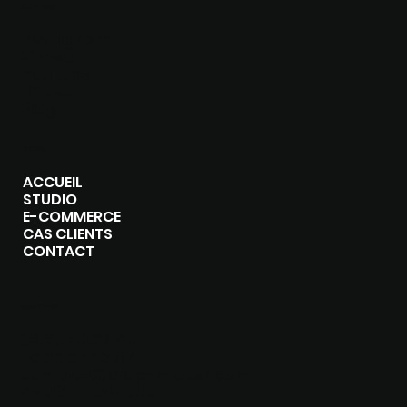
SOCIALS
Instagram
Vimeo
Youtube
Linkedin
Blog
MENU
ACCUEIL
STUDIO
E-COMMERCE
CAS CLIENTS
CONTACT
CONTACT
06.25.69.29.85
06.33.37.83.85
contact@clap-maker.com
PARIS / TOULOUSE