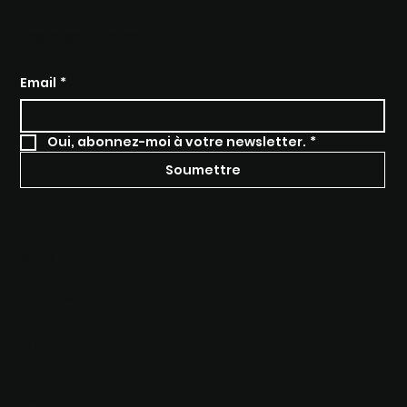
INSCRIVEZ-VOUS, ET ENTREZ
DANS NOTRE UNIVERS.
Email
*
Oui, abonnez-moi à votre newsletter.
*
Soumettre
SOCIALS
Instagram
Vimeo
Youtube
Linkedin
Blog
MENU