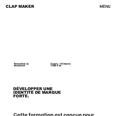
MENU
CLAP MAKER
2 jours / 14 heures
Présentiel ou
1 280 € ht
Distanciel
DÉVELOPPER UNE
IDENTITÉ DE MARQUE
FORTE.
Cette formation est conçue pour