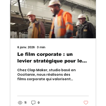
marque forte et désirable.
Qu’est-ce qu’un univers visuel
de marque ? L’univers...
6 janv. 2026
∙
3
min
Le film corporate : un
levier stratégique pour les
entreprises en Occitanie
Chez Clap Maker, studio basé en
Occitanie, nous réalisons des
films corporate qui valorisent
vos collaborateurs, votre
savoir-faire et vos projets
innovants. Découvrez nos idées
de vidéos corporate haut de
gamme, inspirées de nos
11
0