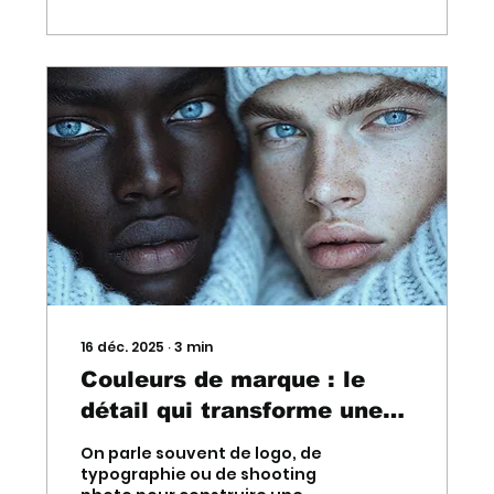
collaborations avec des
artisans, des entreprises
industrielles et des acteurs
technologiques. Chaque film
est pensé pour créer un impact
réel, renforcer la crédibilité et
séduire vos clients et talents.
16 déc. 2025
∙
3
min
Couleurs de marque : le
détail qui transforme une
identité visuelle en marque
On parle souvent de logo, de
mémorable.
typographie ou de shooting