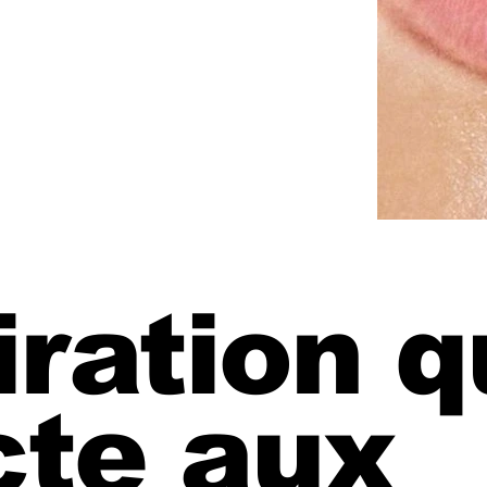
iration 
te aux