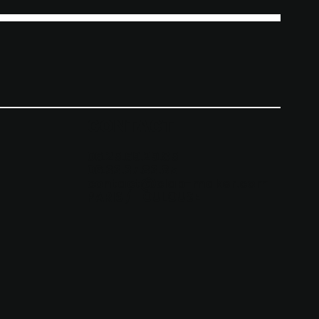
CONTACT
06.25.69.29.85
06.33.37.83.85
contact@clap-maker.com
PARIS / TOULOUSE