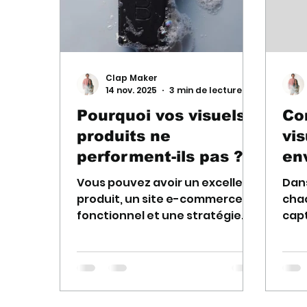
Clap Maker
14 nov. 2025
3 min de lecture
Pourquoi vos visuels
Co
produits ne
vi
performent-ils pas ?
env
règ
Vous pouvez avoir un excellent
Dan
produit, un site e-commerce
cha
fonctionnel et une stratégie
capt
marketing solide. Si vos visuels
secon
produits ne sont pas à la
plus
hauteur, vos ventes resteront
C’es
en-dessous de leur
maj
potentiel.Les images sont le
vale