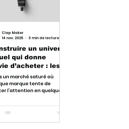
Clap Maker
14 nov. 2025
3 min de lecture
nstruire un univers
suel qui donne
ie d’acheter : les
les d’or
s un marché saturé où
que marque tente de
er l’attention en quelques
des, l’univers visuel n’est
 un “bonus” esthétique.
t un levier stratégique
eur pour augmenter la
ur perçue , créer une