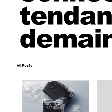
tendan
demain
All Posts