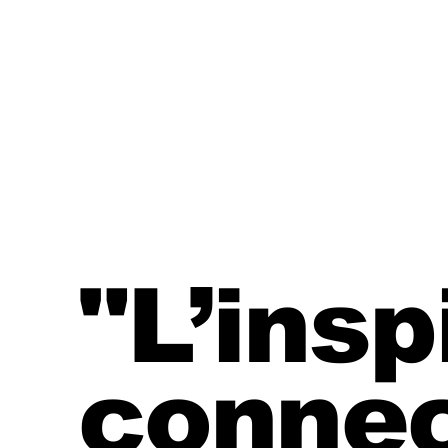
"L’insp
connec