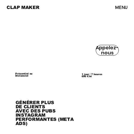
MENU
CLAP MAKER
Appelez-
nous
Présentiel ou
1 jour / 7 heures
Distanciel
690 € ht
GÉNÉRER PLUS
DE CLIENTS
AVEC DES PUBS
INSTAGRAM
PERFORMANTES (META
ADS)