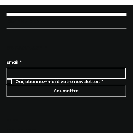
CLAP MAKER
INSCRIVEZ-VOUS, ET ENTREZ
DANS NOTRE UNIVERS.
Email
*
Oui, abonnez-moi à votre newsletter.
*
Soumettre
SOCIALS
Instagram